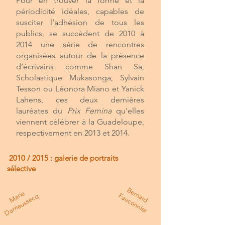
Pour en trouver la forme et la
périodicité idéales, capables de
susciter l’adhésion de tous les
publics, se succèdent de 2010 à
2014 une série de rencontres
organisées autour de la présence
d’écrivains comme Shan Sa,
Scholastique Mukasonga, Sylvain
Tesson ou Léonora Miano et Yanick
Lahens, ces deux dernières
lauréates du
Prix Femina
qu’elles
viennent célébrer à la Guadeloupe,
respectivement en 2013 et 2014.
2010 / 2015 : galerie de portraits
sélective
B
e
r
a
r
d
a
u
c
o
n
n
ie
M
e
D
arri
e
u
s
s
e
c
n
F
r
ari
q