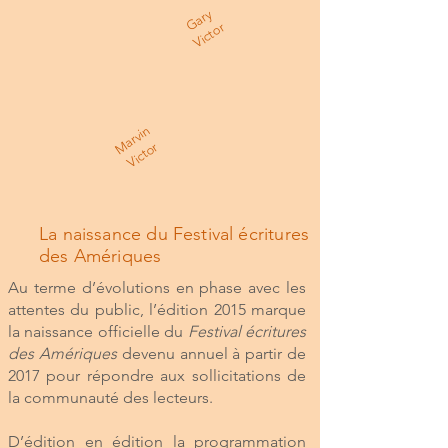
G
a
r
y
Vi
c
t
o
r
a
r
vi
n
Vi
c
t
o
M
r
La naissance du Festival écritures
des Amériques
Au terme d’évolutions en phase avec les
attentes du public, l’édition 2015 marque
la naissance officielle du
Festival écritures
des Amériques
devenu annuel à partir de
2017 pour répondre aux sollicitations de
la communauté des lecteurs.
D’édition en édition la programmation